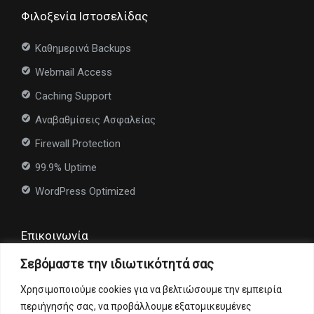
Φιλοξενία Ιστοσελίδας
Καθημερινά Backups
Webmail Access
Caching Support
Αναβαθμίσεις Ασφαλείας
Firewall Protection
99.9% Uptime
WordPress Optimized
Επικοινωνία
Σεβόμαστε την ιδιωτικότητά σας
Για ερωτήσεις ή πληροφορίες επικοινωνήστε μαζί μας
στο
info@nexioweb.com
.
Χρησιμοποιούμε cookies για να βελτιώσουμε την εμπειρία
περιήγησής σας, να προβάλλουμε εξατομικευμένες
Σας ενδιαφέρουν οι υπηρεσίες μας;