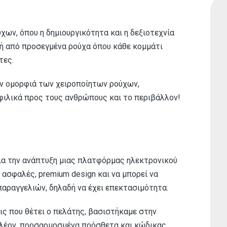
ύχων, όπου η δημιουργικότητα και η δεξιοτεχνία
γή από προσεγμένα ρούχα όπου κάθε κομμάτι
τες.
ην ομορφιά των χειροποίητων ρούχων,
ιλικά προς τους ανθρώπους και το περιβάλλον!
για την ανάπτυξη μιας πλατφόρμας ηλεκτρονικού
ι ασφαλές, premium design και να μπορεί να
αραγγελιών, δηλαδή να έχει επεκτασιμότητα.
ις που θέτει ο πελάτης, βασιστήκαμε στην
έον, προσαρμοσμένα πρόσθετα και κώδικας