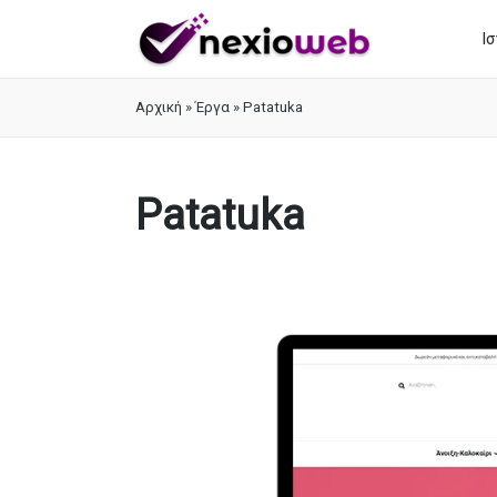
Ι
Αρχική
»
Έργα
»
Patatuka
Patatuka