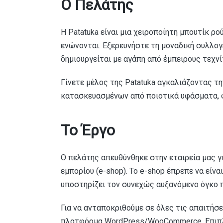
Ο Πελάτης
Η Patatuka είναι μια χειροποίητη μπουτίκ ρο
ενώνονται. Εξερευνήστε τη μοναδική συλλο
δημιουργείται με αγάπη από έμπειρους τεχνί
Γίνετε μέλος της Patatuka αγκαλιάζοντας τ
κατασκευασμένων από ποιοτικά υφάσματα, φ
Το Έργο
Ο πελάτης απευθύνθηκε στην εταιρεία μας 
εμπορίου (e-shop). Το e-shop έπρεπε να είνα
υποστηρίζει τον συνεχώς αυξανόμενο όγκο π
Για να ανταποκριθούμε σε όλες τις απαιτήσε
πλατφόρμα WordPress/WooCommerce. Επιπλ